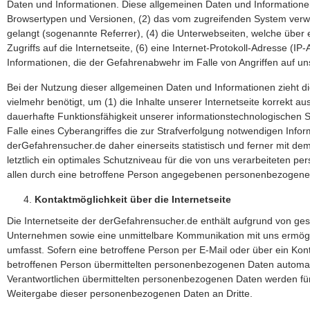
Daten und Informationen. Diese allgemeinen Daten und Informationen
Browsertypen und Versionen, (2) das vom zugreifenden System verwen
gelangt (sogenannte Referrer), (4) die Unterwebseiten, welche über 
Zugriffs auf die Internetseite, (6) eine Internet-Protokoll-Adresse (
Informationen, die der Gefahrenabwehr im Falle von Angriffen auf u
Bei der Nutzung dieser allgemeinen Daten und Informationen zieht d
vielmehr benötigt, um (1) die Inhalte unserer Internetseite korrekt au
dauerhafte Funktionsfähigkeit unserer informationstechnologischen 
Falle eines Cyberangriffes die zur Strafverfolgung notwendigen Inf
derGefahrensucher.de daher einerseits statistisch und ferner mit d
letztlich ein optimales Schutzniveau für die von uns verarbeiteten
allen durch eine betroffene Person angegebenen personenbezogene
Kontaktmöglichkeit über die Internetseite
Die Internetseite der derGefahrensucher.de enthält aufgrund von ge
Unternehmen sowie eine unmittelbare Kommunikation mit uns ermögli
umfasst. Sofern eine betroffene Person per E-Mail oder über ein Kon
betroffenen Person übermittelten personenbezogenen Daten automatisc
Verantwortlichen übermittelten personenbezogenen Daten werden für
Weitergabe dieser personenbezogenen Daten an Dritte.