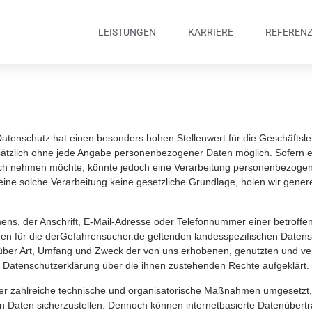
LEISTUNGEN
KARRIERE
REFEREN
atenschutz hat einen besonders hohen Stellenwert für die Geschäftsle
dsätzlich ohne jede Angabe personenbezogener Daten möglich. Sofern 
ch nehmen möchte, könnte jedoch eine Verarbeitung personenbezogener
ne solche Verarbeitung keine gesetzliche Grundlage, holen wir generel
s, der Anschrift, E-Mail-Adresse oder Telefonnummer einer betroffene
en für die derGefahrensucher.de geltenden landesspezifischen Datens
 über Art, Umfang und Zweck der von uns erhobenen, genutzten und v
r Datenschutzerklärung über die ihnen zustehenden Rechte aufgeklärt.
cher zahlreiche technische und organisatorische Maßnahmen umgesetzt
n Daten sicherzustellen. Dennoch können internetbasierte Datenübert