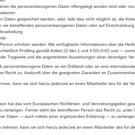
den
enen die personenbezogenen Daten offengelegt worden sind oder noc
sationen
 Daten gespeichert werden, oder, falls dies nicht möglich ist, die Krit
er sie betreffenden personenbezogenen Daten oder auf Einschränkung 
Verarbeitung
rde
Person erhoben werden: Alle verfügbaren Informationen über die Herk
chließlich Profiling gemäß Artikel 22 Abs.1 und 4 DS-GVO und — zumi
e die Tragweite und die angestrebten Auswirkungen einer derartigen Ver
ob personenbezogene Daten an ein Drittland oder an eine international
n das Recht zu, Auskunft über die geeigneten Garantien im Zusammenhan
men, kann sie sich hierzu jederzeit an einen Mitarbeiter des für die V
son hat das vom Europäischen Richtlinien- und Verordnungsgeber gewä
zu verlangen. Ferner steht der betroffenen Person das Recht zu, unter
ener Daten — auch mittels einer ergänzenden Erklärung — zu verlange
nehmen, kann sie sich hierzu jederzeit an einen Mitarbeiter des für di