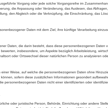
ren ausgeführte Vorgang oder jede solche Vorgangsreihe im Zusammenh
cherung, die Anpassung oder Veränderung, das Auslesen, das Abfragen
llung, den Abgleich oder die Verknüpfung, die Einschränkung, das Lös
rsonenbezogener Daten mit dem Ziel, ihre künftige Verarbeitung einzu
zogener Daten, die darin besteht, dass diese personenbezogenen Date
u bewerten, insbesondere, um Aspekte bezüglich Arbeitsleistung, wirtsc
nthaltsort oder Ortswechsel dieser natürlichen Person zu analysieren o
n einer Weise, auf welche die personenbezogenen Daten ohne Hinzuzie
n können, sofern diese zusätzlichen Informationen gesondert aufbewah
e personenbezogenen Daten nicht einer identifizierten oder identifizi
r
türliche oder juristische Person, Behörde, Einrichtung oder andere Stel