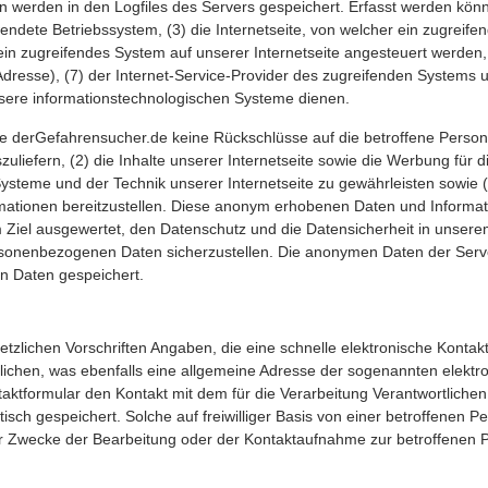
 werden in den Logfiles des Servers gespeichert. Erfasst werden kön
dete Betriebssystem, (3) die Internetseite, von welcher ein zugreifen
ein zugreifendes System auf unserer Internetseite angesteuert werden,
IP-Adresse), (7) der Internet-Service-Provider des zugreifenden Systems
nsere informationstechnologischen Systeme dienen.
ie derGefahrensucher.de keine Rückschlüsse auf die betroffene Perso
szuliefern, (2) die Inhalte unserer Internetseite sowie die Werbung für d
Systeme und der Technik unserer Internetseite zu gewährleisten sowie
ormationen bereitzustellen. Diese anonym erhobenen Daten und Informa
em Ziel ausgewertet, den Datenschutz und die Datensicherheit in uns
 personenbezogenen Daten sicherzustellen. Die anonymen Daten der Serv
n Daten gespeichert.
setzlichen Vorschriften Angaben, die eine schnelle elektronische Kont
chen, was ebenfalls eine allgemeine Adresse der sogenannten elektro
taktformular den Kontakt mit dem für die Verarbeitung Verantwortliche
h gespeichert. Solche auf freiwilliger Basis von einer betroffenen Pe
 Zwecke der Bearbeitung oder der Kontaktaufnahme zur betroffenen Pe