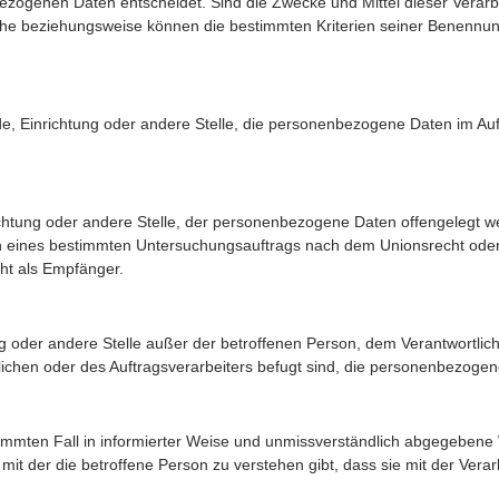
ezogenen Daten entscheidet. Sind die Zwecke und Mittel dieser Verarb
liche beziehungsweise können die bestimmten Kriterien seiner Benenn
örde, Einrichtung oder andere Stelle, die personenbezogene Daten im Au
nrichtung oder andere Stelle, der personenbezogene Daten offengelegt 
men eines bestimmten Untersuchungsauftrags nach dem Unionsrecht ode
ht als Empfänger.
htung oder andere Stelle außer der betroffenen Person, dem Verantwortli
lichen oder des Auftragsverarbeiters befugt sind, die personenbezogen
bestimmten Fall in informierter Weise und unmissverständlich abgegeben
it der die betroffene Person zu verstehen gibt, dass sie mit der Verar