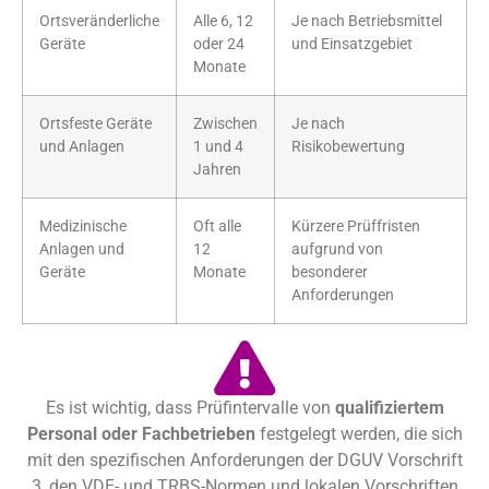
Ortsveränderliche
Alle 6, 12
Je nach Betriebsmittel
Geräte
oder 24
und Einsatzgebiet
Monate
Ortsfeste Geräte
Zwischen
Je nach
und Anlagen
1 und 4
Risikobewertung
Jahren
Medizinische
Oft alle
Kürzere Prüffristen
Anlagen und
12
aufgrund von
Geräte
Monate
besonderer
Anforderungen
Es ist wichtig, dass Prüfintervalle von
qualifiziertem
Personal oder Fachbetrieben
festgelegt werden, die sich
mit den spezifischen Anforderungen der DGUV Vorschrift
3, den VDE- und TRBS-Normen und lokalen Vorschriften