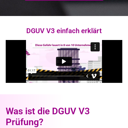
DGUV V3 einfach erklärt
Was ist die DGUV V3
Prüfung?